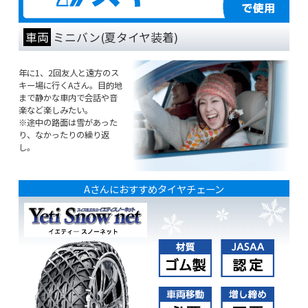
車両
ミニバン(夏タイヤ装着)
年に1、2回友人と遠方のス
キー場に行くAさん。目的地
まで静かな車内で会話や音
楽など楽しみたい。
※途中の路面は雪があった
り、なかったりの繰り返
し。
Aさんにおすすめタイヤチェーン