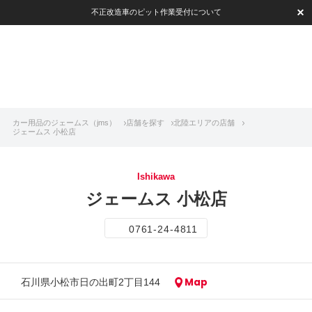
不正改造車のピット作業受付について
カー用品のジェームス（jms）
店舗を探す
北陸エリアの店舗
ジェームス 小松店
Ishikawa
ジェームス 小松店
0761-24-4811
Map
石川県小松市日の出町2丁目144