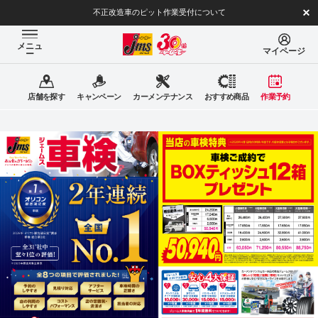
不正改造車のピット作業受付について
メニュ
マイページ
ー
店舗を探す
キャンペーン
カーメンテナンス
おすすめ商品
作業予約