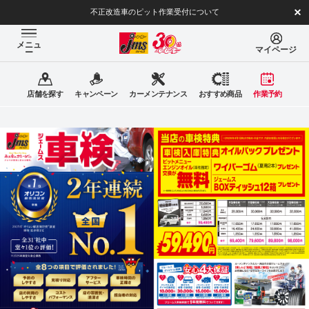
不正改造車のピット作業受付について
メニュ
マイページ
ー
店舗を探す
キャンペーン
カーメンテナンス
おすすめ商品
作業予約