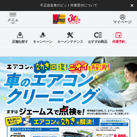
不正改造車のピット作業受付について
メニュ
マイページ
ー
店舗を探す
キャンペーン
カーメンテナンス
おすすめ商品
作業予約