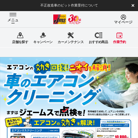
不正改造車のピット作業受付について
メニュ
マイページ
ー
店舗を探す
キャンペーン
カーメンテナンス
おすすめ商品
作業予約