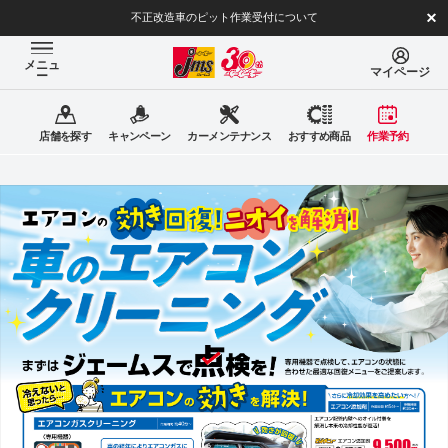
不正改造車のピット作業受付について
メニュ
マイページ
ー
店舗を探す
キャンペーン
カーメンテナンス
おすすめ商品
作業予約