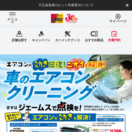
不正改造車のピット作業受付について
メニュ
マイページ
ー
店舗を探す
キャンペーン
カーメンテナンス
おすすめ商品
作業予約