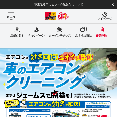
不正改造車のピット作業受付について
メニュ
マイページ
ー
店舗を探す
キャンペーン
カーメンテナンス
おすすめ商品
作業予約