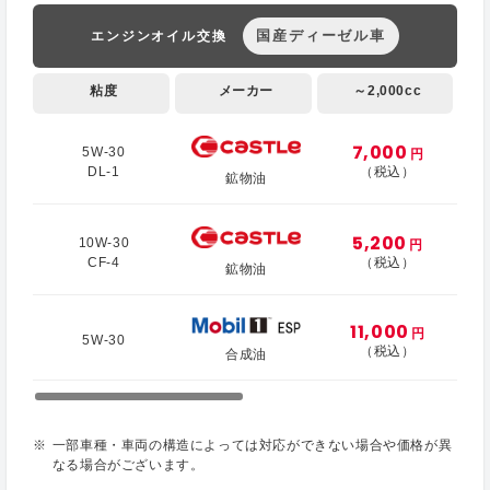
国産ディーゼル車
エンジンオイル交換
粘度
メーカー
～2,000cc
7,000
5W-30
円
DL-1
（税込）
鉱物油
5,200
10W-30
円
CF-4
（税込）
鉱物油
11,000
円
5W-30
（税込）
合成油
一部車種・車両の構造によっては対応ができない場合や価格が異
なる場合がございます。