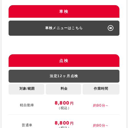
車検
車検メニューはこちら
点検
法定12ヶ月点検
対象/範囲
料金
作業時間
8,800
円
約90分～
軽自動車
（税込）
8,800
円
約90分～
普通車
（税込）