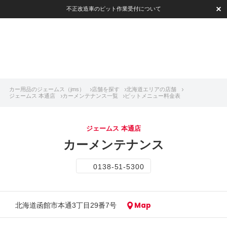
不正改造車のピット作業受付について
カー用品のジェームス（jms）
店舗を探す
北海道エリアの店舗
ジェームス 本通店
カーメンテナンス一覧
ピットメニュー料金表
ジェームス 本通店
カーメンテナンス
0138-51-5300
Map
北海道函館市本通3丁目29番7号