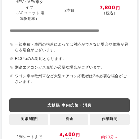
HEV・VEV車タ
7,800
イプ
円
2本目
（ACユニット 電
（税込）
気駆動車）
一部車種・車両の構造によっては対応ができない場合や価格が異
なる場合がございます。
R134aのみ対応となります。
別途エアコンガス充填が必要な場合がございます。
ワゴン車や欧州車など大型エアコン搭載者は2本必要な場合がご
ざいます。
光触媒 車内抗菌・消臭
対象/範囲
料金
作業時間
4,400
円
約20分～
2列シートまで