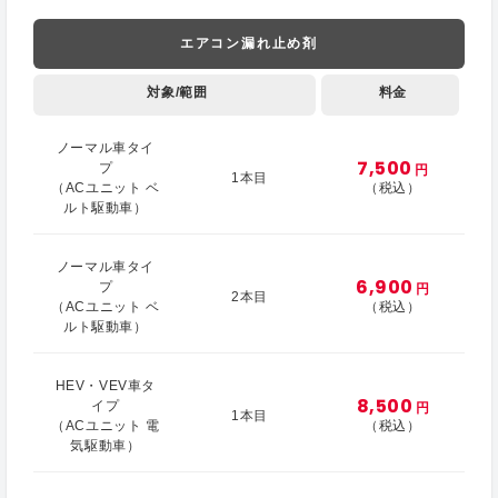
エアコン漏れ止め剤
対象/範囲
料金
ノーマル車タイ
7,500
プ
円
1本目
（ACユニット ベ
（税込）
ルト駆動車）
ノーマル車タイ
6,900
プ
円
2本目
（ACユニット ベ
（税込）
ルト駆動車）
HEV・VEV車タ
8,500
イプ
円
1本目
（ACユニット 電
（税込）
気駆動車）