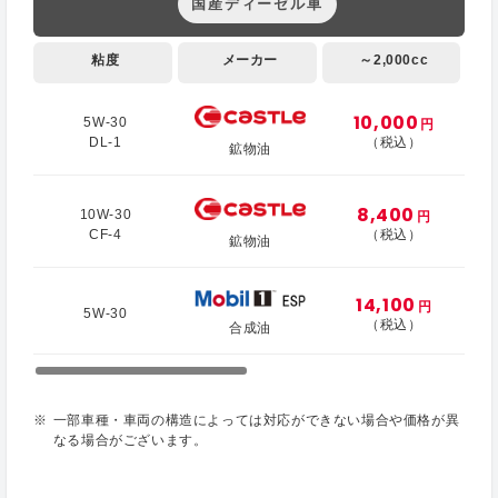
国産ディーゼル車
粘度
メーカー
～2,000cc
10,000
5W-30
円
DL-1
（税込）
鉱物油
8,400
10W-30
円
CF-4
（税込）
鉱物油
14,100
円
5W-30
（税込）
合成油
一部車種・車両の構造によっては対応ができない場合や価格が異
なる場合がございます。