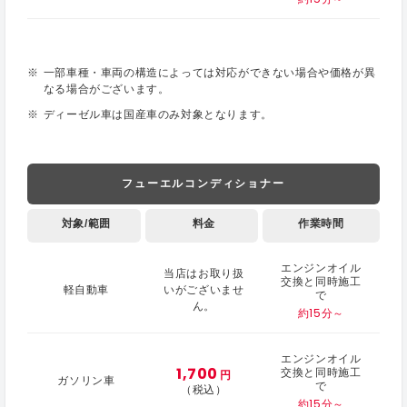
一部車種・車両の構造によっては対応ができない場合や価格が異
なる場合がございます。
ディーゼル車は国産車のみ対象となります。
フューエルコンディショナー
対象/範囲
料金
作業時間
エンジンオイル
当店はお取り扱
交換と同時施工
軽自動車
いがございませ
で
ん。
約15分～
エンジンオイル
1,700
交換と同時施工
円
ガソリン車
で
（税込）
約15分～