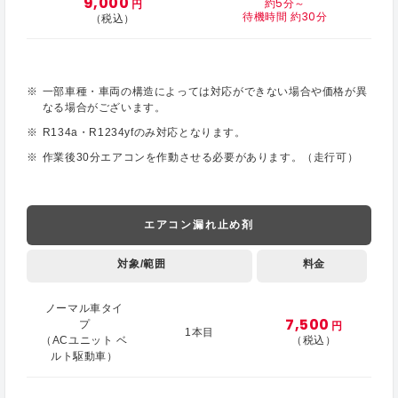
9,000
約5分～
円
待機時間 約30分
（税込）
一部車種・車両の構造によっては対応ができない場合や価格が異
なる場合がございます。
R134a・R1234yfのみ対応となります。
作業後30分エアコンを作動させる必要があります。（走行可）
エアコン漏れ止め剤
対象/範囲
料金
ノーマル車タイ
7,500
プ
円
1本目
（ACユニット ベ
（税込）
ルト駆動車）