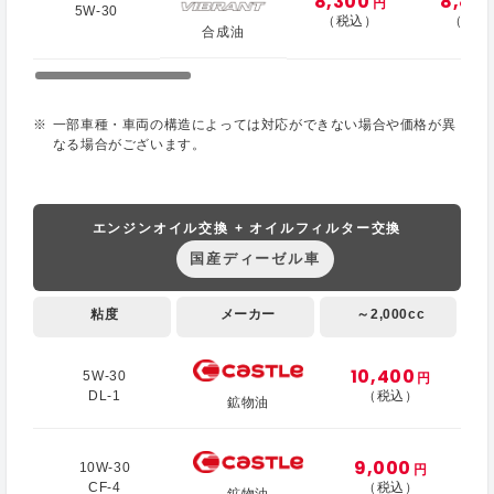
8,300
8,80
円
5W-30
（税込）
（税込
合成油
一部車種・車両の構造によっては対応ができない場合や価格が異
なる場合がございます。
エンジンオイル交換 + オイルフィルター交換
国産ディーゼル車
粘度
メーカー
～2,000cc
10,400
5W-30
円
DL-1
（税込）
鉱物油
9,000
10W-30
円
CF-4
（税込）