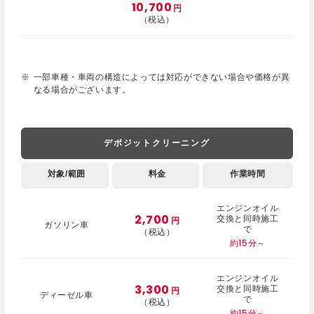
10,700
円
（税込）
一部車種・車両の構造によっては対応ができない場合や価格が異
なる場合がございます。
デポジットクリーニング
対象/範囲
料金
作業時間
エンジンオイル
2,700
交換と同時施工
円
ガソリン車
で
（税込）
約15分～
エンジンオイル
3,300
交換と同時施工
円
ディーゼル車
で
（税込）
約15分～