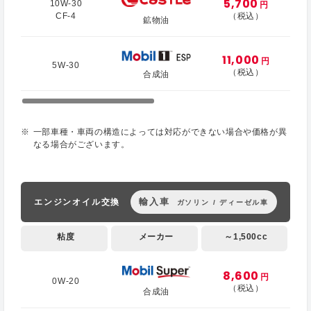
5,700
10W-30
円
CF-4
（税込）
鉱物油
11,000
円
5W-30
（税込）
合成油
一部車種・車両の構造によっては対応ができない場合や価格が異
なる場合がございます。
輸入車
エンジンオイル交換
ガソリン / ディーゼル車
粘度
メーカー
～1,500cc
8,600
円
0W-20
（税込）
合成油