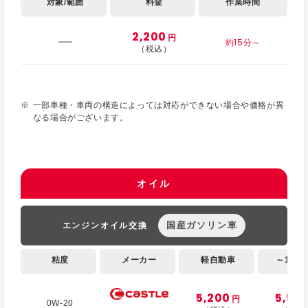
対象/範囲
料金
作業時間
2,200
円
約15分～
（税込）
一部車種・車両の構造によっては対応ができない場合や価格が異
なる場合がございます。
オイル
国産ガソリン車
エンジンオイル交換
粘度
メーカー
軽自動車
～1,000
5,200
5,50
円
0W-20