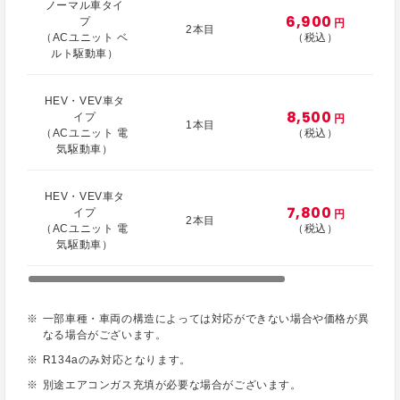
ノーマル車タイ
6,900
プ
円
2本目
（ACユニット ベ
（税込）
ルト駆動車）
HEV・VEV車タ
8,500
イプ
円
1本目
（ACユニット 電
（税込）
気駆動車）
HEV・VEV車タ
7,800
イプ
円
2本目
（ACユニット 電
（税込）
気駆動車）
一部車種・車両の構造によっては対応ができない場合や価格が異
なる場合がございます。
R134aのみ対応となります。
別途エアコンガス充填が必要な場合がございます。