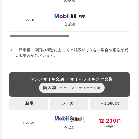
鉱物油
5W-30
-
合成油
一部車種・車両の構造によっては対応ができない場合や価格が異
なる場合がございます。
エンジンオイル交換 + オイルフィルター交換
輸入車
ガソリン / ディーゼル車
粘度
メーカー
～1,500cc
12,200
円
0W-20
（税込）
合成油