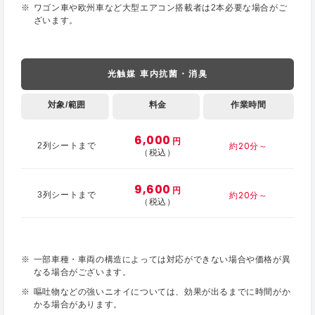
ワゴン車や欧州車など大型エアコン搭載者は2本必要な場合がご
ざいます。
光触媒 車内抗菌・消臭
対象/範囲
料金
作業時間
6,000
円
約20分～
2列シートまで
（税込）
9,600
円
約20分～
3列シートまで
（税込）
一部車種・車両の構造によっては対応ができない場合や価格が異
なる場合がございます。
嘔吐物などの強いニオイについては、効果が出るまでに時間がか
かる場合があります。