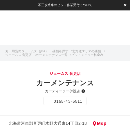
不正改造車のピット作業受付について
カー用品のジェームス（jms）
店舗を探す
北海道エリアの店舗
ジェームス 音更店
カーメンテナンス一覧
ピットメニュー料金表
ジェームス 音更店
カーメンテナンス
カーディーラー併設店
0155-43-5511
Map
北海道河東郡音更町木野大通東14丁目2-18