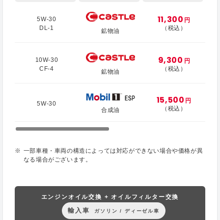
11,300
5W-30
円
DL-1
（税込）
鉱物油
9,300
10W-30
円
CF-4
（税込）
鉱物油
15,500
円
5W-30
（税込）
合成油
一部車種・車両の構造によっては対応ができない場合や価格が異
なる場合がございます。
エンジンオイル交換 + オイルフィルター交換
輸入車
ガソリン / ディーゼル車