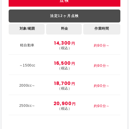
点検
法定12ヶ月点検
対象/範囲
料金
作業時間
14,300
円
約90分～
軽自動車
（税込）
16,500
円
約90分～
～1500cc
（税込）
18,700
円
約90分～
2000cc～
（税込）
20,900
円
約90分～
2500cc～
（税込）