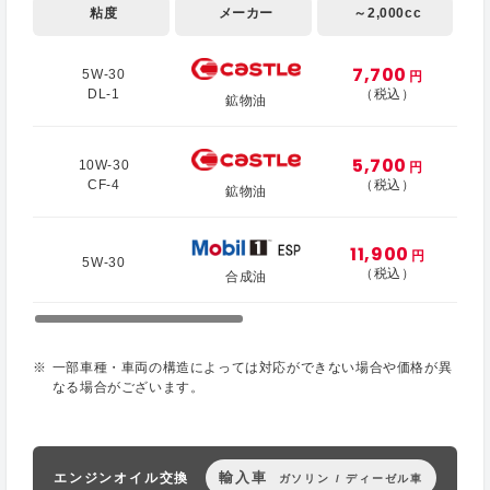
粘度
メーカー
～2,000cc
7,700
5W-30
円
DL-1
（税込）
鉱物油
5,700
10W-30
円
CF-4
（税込）
鉱物油
11,900
円
5W-30
（税込）
合成油
一部車種・車両の構造によっては対応ができない場合や価格が異
なる場合がございます。
輸入車
エンジンオイル交換
ガソリン / ディーゼル車