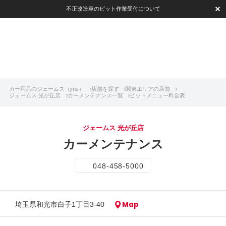
不正改造車のピット作業受付について
カー用品のジェームス（jms）
店舗を探す
関東エリアの店舗
ジェームス 光が丘店
カーメンテナンス一覧
ピットメニュー料金表
ジェームス 光が丘店
カーメンテナンス
048-458-5000
Map
埼玉県和光市白子1丁目3-40