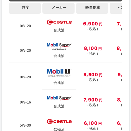
粘度
メーカー
軽自動車
～1,000
6,900
7,30
円
0W-20
（税込）
（税込
合成油
8,100
8,40
円
0W-20
（税込）
（税込
合成油
8,500
9,10
円
0W-20
（税込）
（税込
合成油
7,900
8,30
円
0W-16
（税込）
（税込
合成油
6,100
6,20
円
5W-30
（税込）
（税込
鉱物油