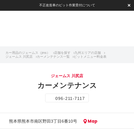
不正改造車のピット作業受付について
カー用品のジェームス（jms）
店舗を探す
九州エリアの店舗
ジェームス 川尻店
カーメンテナンス一覧
ピットメニュー料金表
ジェームス 川尻店
カーメンテナンス
096-211-7117
Map
熊本県熊本市南区野田3丁目6番10号