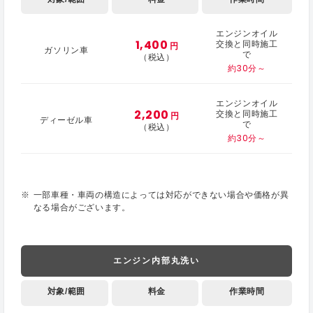
エンジンオイル
1,400
交換と同時施工
円
ガソリン車
で
（税込）
約30分～
エンジンオイル
2,200
交換と同時施工
円
ディーゼル車
で
（税込）
約30分～
一部車種・車両の構造によっては対応ができない場合や価格が異
なる場合がございます。
エンジン内部丸洗い
対象/範囲
料金
作業時間