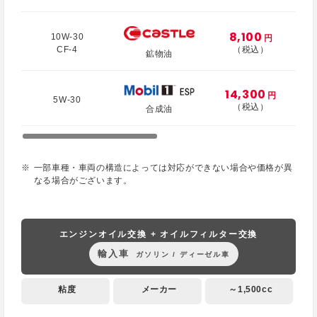
8,100
10W-30
円
CF-4
（税込）
鉱物油
14,300
円
5W-30
（税込）
合成油
一部車種・車両の構造によっては対応ができない場合や価格が異
なる場合がございます。
エンジンオイル交換 + オイルフィルター交換
輸入車
ガソリン / ディーゼル車
粘度
メーカー
～1,500cc