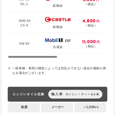
DL-1
（税込）
鉱物油
4,800
10W-30
円
CF-4
（税込）
鉱物油
11,000
円
5W-30
（税込）
合成油
一部車種・車両の構造によっては対応ができない場合や価格が異
なる場合がございます。
輸入車
エンジンオイル交換
ガソリン / ディーゼル車
粘度
メーカー
～1,500cc