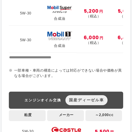
5,200
5,60
円
5W-30
（税込）
（税込
合成油
6,000
6,40
円
5W-30
（税込）
（税込
合成油
一部車種・車両の構造によっては対応ができない場合や価格が異
なる場合がございます。
国産ディーゼル車
エンジンオイル交換
粘度
メーカー
～2,000cc
5,500
5W-30
円