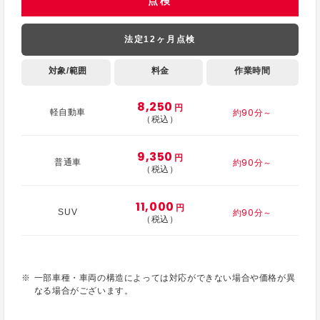
点検
法定12ヶ月点検
対象/範囲
料金
作業時間
8,250
円
約90分～
軽自動車
（税込）
9,350
円
約90分～
普通車
（税込）
11,000
円
約90分～
SUV
（税込）
一部車種・車両の構造によっては対応ができない場合や価格が異
なる場合がございます。