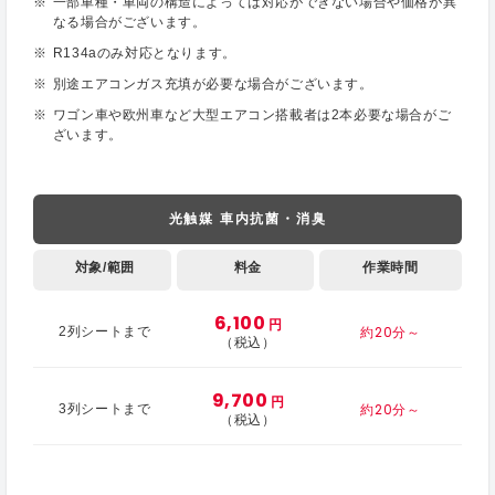
一部車種・車両の構造によっては対応ができない場合や価格が異
なる場合がございます。
R134aのみ対応となります。
別途エアコンガス充填が必要な場合がございます。
ワゴン車や欧州車など大型エアコン搭載者は2本必要な場合がご
ざいます。
光触媒 車内抗菌・消臭
対象/範囲
料金
作業時間
6,100
円
約20分～
2列シートまで
（税込）
9,700
円
約20分～
3列シートまで
（税込）