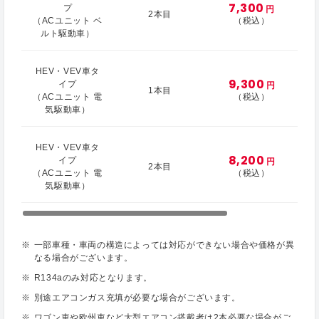
7,300
プ
円
2本目
（ACユニット ベ
（税込）
ルト駆動車）
HEV・VEV車タ
9,300
イプ
円
1本目
（ACユニット 電
（税込）
気駆動車）
HEV・VEV車タ
8,200
イプ
円
2本目
（ACユニット 電
（税込）
気駆動車）
一部車種・車両の構造によっては対応ができない場合や価格が異
なる場合がございます。
R134aのみ対応となります。
別途エアコンガス充填が必要な場合がございます。
ワゴン車や欧州車など大型エアコン搭載者は2本必要な場合がご