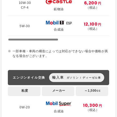
6,200
10W-30
円
CF-4
（税込）
鉱物油
12,100
円
5W-30
（税込）
合成油
一部車種・車両の構造によっては対応ができない場合や価格が異
なる場合がございます。
輸入車
エンジンオイル交換
ガソリン / ディーゼル車
粘度
メーカー
～1,500cc
10,300
円
0W-20
（税込）
合成油