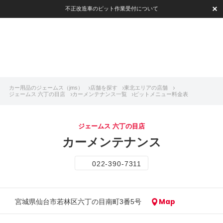
不正改造車のピット作業受付について
カー用品のジェームス（jms）
店舗を探す
東北エリアの店舗
ジェームス 六丁の目店
カーメンテナンス一覧
ピットメニュー料金表
ジェームス 六丁の目店
カーメンテナンス
022-390-7311
Map
宮城県仙台市若林区六丁の目南町3番5号