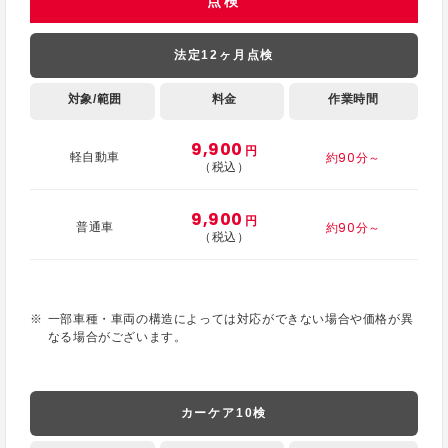
点検
法定12ヶ月点検
対象/範囲
料金
作業時間
9,900
円
約90分～
軽自動車
（税込）
9,900
円
約90分～
普通車
（税込）
一部車種・車両の構造によっては対応ができない場合や価格が異
なる場合がございます。
カーケア10検