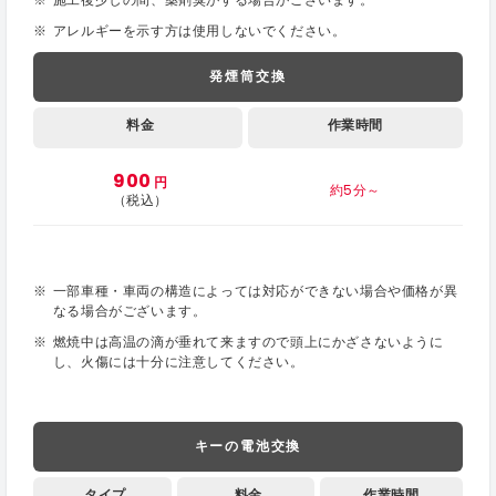
アレルギーを示す方は使用しないでください。
発煙筒交換
料金
作業時間
900
円
約5分～
（税込）
一部車種・車両の構造によっては対応ができない場合や価格が異
なる場合がございます。
燃焼中は高温の滴が垂れて来ますので頭上にかざさないように
し、火傷には十分に注意してください。
キーの電池交換
タイプ
料金
作業時間