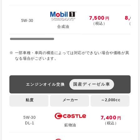
7,500
8,00
円
5W-30
（税込）
（税込
合成油
一部車種・車両の構造によっては対応ができない場合や価格が異
なる場合がございます。
国産ディーゼル車
エンジンオイル交換
粘度
メーカー
～2,000cc
7,400
5W-30
円
DL-1
（税込）
鉱物油