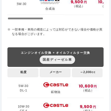
9,500
10,00
円
5W-30
（税込）
（税込
合成油
一部車種・車両の構造によっては対応ができない場合や価格が異
なる場合がございます。
エンジンオイル交換 + オイルフィルター交換
国産ディーゼル車
粘度
メーカー
～2,000cc
10,600
5W-30
円
DL-1
（税込）
鉱物油
9,500
10W-30
円
CF-4
（税込）