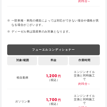
約15分～
一部車種・車両の構造によっては対応ができない場合や価格が異
なる場合がございます。
ディーゼル車は国産車のみ対象となります。
フューエルコンディショナー
対象/範囲
料金
作業時間
エンジンオイル
1,200
交換と同時施工
円
軽自動車
で
（税込）
約15分～
エンジンオイル
1,700
交換と同時施工
円
ガソリン車
で
（税込）