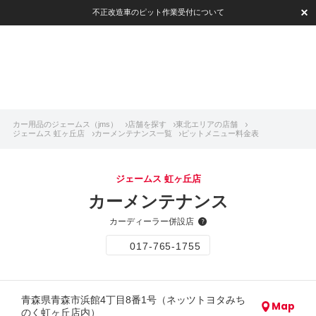
不正改造車のピット作業受付について
カー用品のジェームス（jms）
店舗を探す
東北エリアの店舗
ジェームス 虹ヶ丘店
カーメンテナンス一覧
ピットメニュー料金表
ジェームス 虹ヶ丘店
カーメンテナンス
カーディーラー併設店
017-765-1755
青森県青森市浜館4丁目8番1号（ネッツトヨタみち
Map
のく虹ヶ丘店内）