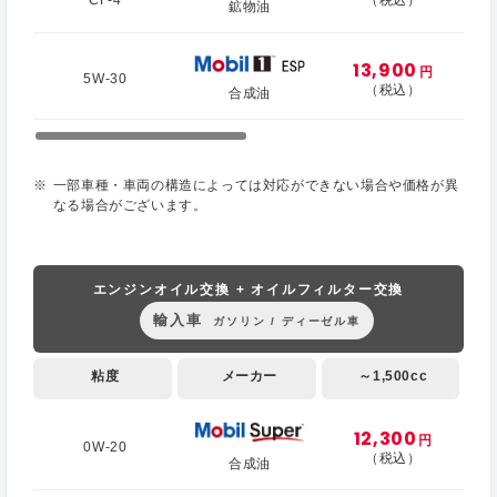
鉱物油
13,900
円
5W-30
（税込）
合成油
一部車種・車両の構造によっては対応ができない場合や価格が異
なる場合がございます。
エンジンオイル交換 + オイルフィルター交換
輸入車
ガソリン / ディーゼル車
粘度
メーカー
～1,500cc
12,300
円
0W-20
（税込）
合成油