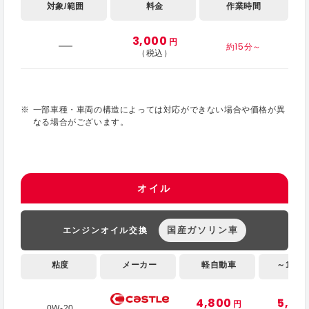
対象/範囲
料金
作業時間
3,000
円
約15分～
（税込）
一部車種・車両の構造によっては対応ができない場合や価格が異
なる場合がございます。
オイル
国産ガソリン車
エンジンオイル交換
粘度
メーカー
軽自動車
～1,000
4,800
5,10
円
0W-20