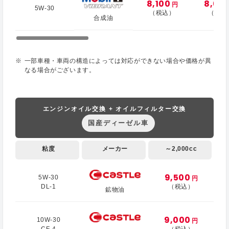
8,100
8,60
円
5W-30
（税込）
（税込
合成油
一部車種・車両の構造によっては対応ができない場合や価格が異
なる場合がございます。
エンジンオイル交換 + オイルフィルター交換
国産ディーゼル車
粘度
メーカー
～2,000cc
9,500
5W-30
円
DL-1
（税込）
鉱物油
9,000
10W-30
円
CF-4
（税込）