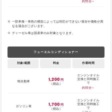
約15分～
一部車種・車両の構造によっては対応ができない場合や価格が異
なる場合がございます。
ディーゼル車は国産車のみ対象となります。
フューエルコンディショナー
対象/範囲
料金
作業時間
エンジンオイル
1,200
交換と同時施工
円
軽自動車
で
（税込）
約15分～
エンジンオイル
1,700
交換と同時施工
円
ガソリン車
で
（税込）