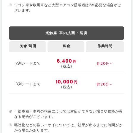
ワゴン車や欧州車など大型エアコン搭載者は2本必要な場合がご
ざいます。
光触媒 車内抗菌・消臭
対象/範囲
料金
作業時間
6,400
円
約20分～
2列シートまで
（税込）
10,000
円
約20分～
3列シートまで
（税込）
一部車種・車両の構造によっては対応ができない場合や価格が異
なる場合がございます。
嘔吐物などの強いニオイについては、効果が出るまでに時間がか
かる場合があります。