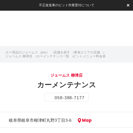
不正改造車のピット作業受付について
カー用品のジェームス（jms）
店舗を探す
東海エリアの店舗
ジェームス 柳津店
カーメンテナンス一覧
ピットメニュー料金表
ジェームス 柳津店
カーメンテナンス
058-388-7177
Map
岐阜県岐阜市柳津町丸野3丁目3-6