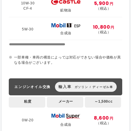
5,900
10W-30
円
CF-4
（税込）
鉱物油
10,800
円
5W-30
（税込）
合成油
一部車種・車両の構造によっては対応ができない場合や価格が異
なる場合がございます。
輸入車
エンジンオイル交換
ガソリン / ディーゼル車
粘度
メーカー
～1,500cc
8,600
円
0W-20
（税込）
合成油