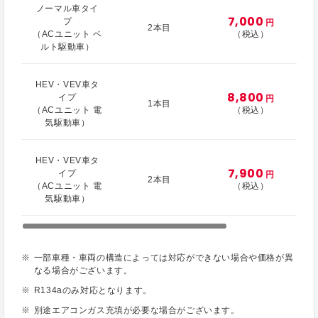
ノーマル車タイ
7,000
プ
円
2本目
（ACユニット ベ
（税込）
ルト駆動車）
HEV・VEV車タ
8,800
イプ
円
1本目
（ACユニット 電
（税込）
気駆動車）
HEV・VEV車タ
7,900
イプ
円
2本目
（ACユニット 電
（税込）
気駆動車）
一部車種・車両の構造によっては対応ができない場合や価格が異
なる場合がございます。
R134aのみ対応となります。
別途エアコンガス充填が必要な場合がございます。