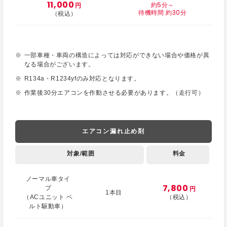
11,000
約5分～
円
待機時間 約30分
（税込）
一部車種・車両の構造によっては対応ができない場合や価格が異
なる場合がございます。
R134a・R1234yfのみ対応となります。
作業後30分エアコンを作動させる必要があります。（走行可）
エアコン漏れ止め剤
対象/範囲
料金
ノーマル車タイ
7,800
プ
円
1本目
（ACユニット ベ
（税込）
ルト駆動車）