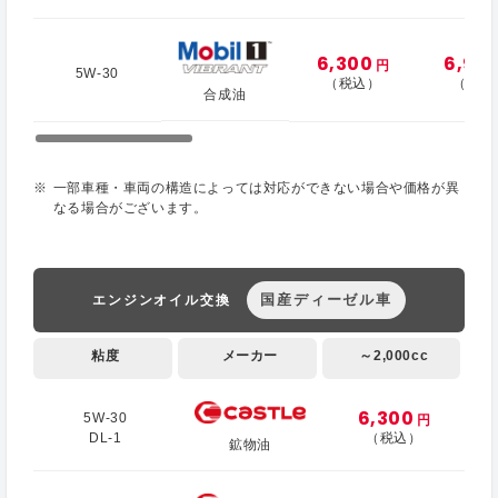
6,300
6,90
円
5W-30
（税込）
（税込
合成油
一部車種・車両の構造によっては対応ができない場合や価格が異
なる場合がございます。
国産ディーゼル車
エンジンオイル交換
粘度
メーカー
～2,000cc
6,300
5W-30
円
DL-1
（税込）
鉱物油