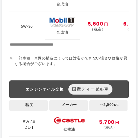
合成油
5,600
6,20
円
5W-30
（税込）
（税込
合成油
一部車種・車両の構造によっては対応ができない場合や価格が異
なる場合がございます。
国産ディーゼル車
エンジンオイル交換
粘度
メーカー
～2,000cc
5,700
5W-30
円
DL-1
（税込）
鉱物油