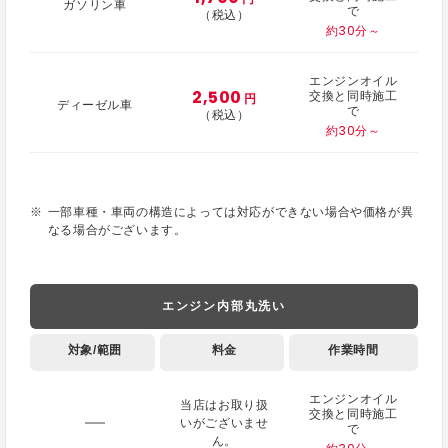
ガソリン車
で
（税込）
約30分～
エンジンオイル
2,500
交換と同時施工
円
ディーゼル車
で
（税込）
約30分～
一部車種・車両の構造によっては対応ができない場合や価格が異
なる場合がございます。
エンジン内部丸洗い
対象/範囲
料金
作業時間
エンジンオイル
当店はお取り扱
交換と同時施工
いがございませ
で
ん。