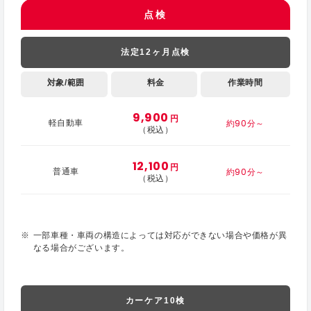
点検
法定12ヶ月点検
対象/範囲
料金
作業時間
9,900
円
約90分～
軽自動車
（税込）
12,100
円
約90分～
普通車
（税込）
一部車種・車両の構造によっては対応ができない場合や価格が異
なる場合がございます。
カーケア10検