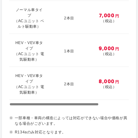
ノーマル車タイ
7,000
プ
円
2本目
（ACユニット ベ
（税込）
ルト駆動車）
HEV・VEV車タ
9,000
イプ
円
1本目
（ACユニット 電
（税込）
気駆動車）
HEV・VEV車タ
8,000
イプ
円
2本目
（ACユニット 電
（税込）
気駆動車）
一部車種・車両の構造によっては対応ができない場合や価格が異
なる場合がございます。
R134aのみ対応となります。