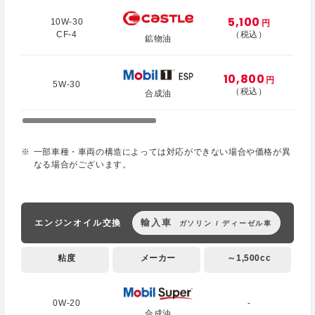
5,100
10W-30
円
CF-4
（税込）
鉱物油
10,800
円
5W-30
（税込）
合成油
一部車種・車両の構造によっては対応ができない場合や価格が異
なる場合がございます。
輸入車
エンジンオイル交換
ガソリン / ディーゼル車
粘度
メーカー
～1,500cc
0W-20
-
合成油