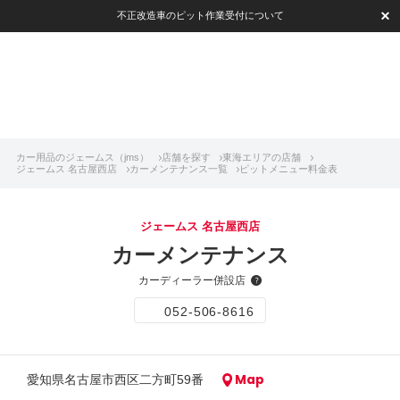
不正改造車のピット作業受付について
カー用品のジェームス（jms）
店舗を探す
東海エリアの店舗
ジェームス 名古屋西店
カーメンテナンス一覧
ピットメニュー料金表
ジェームス 名古屋西店
カーメンテナンス
カーディーラー併設店
052-506-8616
Map
愛知県名古屋市西区二方町59番