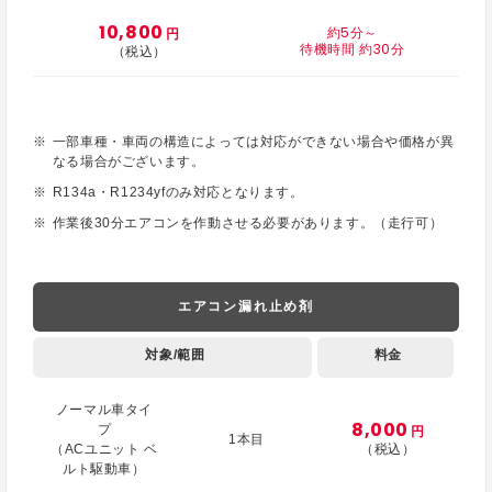
10,800
約5分～
円
待機時間 約30分
（税込）
一部車種・車両の構造によっては対応ができない場合や価格が異
なる場合がございます。
R134a・R1234yfのみ対応となります。
作業後30分エアコンを作動させる必要があります。（走行可）
エアコン漏れ止め剤
対象/範囲
料金
ノーマル車タイ
8,000
プ
円
1本目
（ACユニット ベ
（税込）
ルト駆動車）