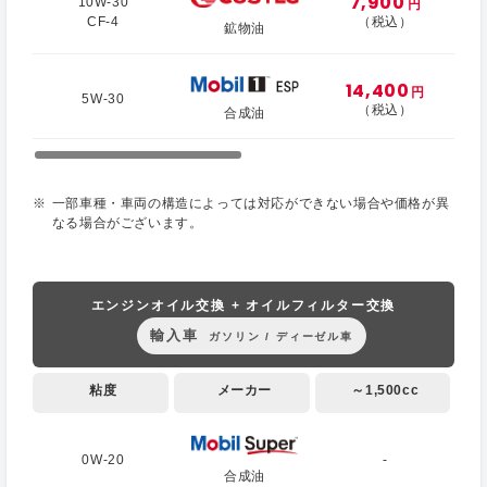
7,900
10W-30
円
CF-4
（税込）
鉱物油
14,400
円
5W-30
（税込）
合成油
一部車種・車両の構造によっては対応ができない場合や価格が異
なる場合がございます。
エンジンオイル交換 + オイルフィルター交換
輸入車
ガソリン / ディーゼル車
粘度
メーカー
～1,500cc
0W-20
-
合成油