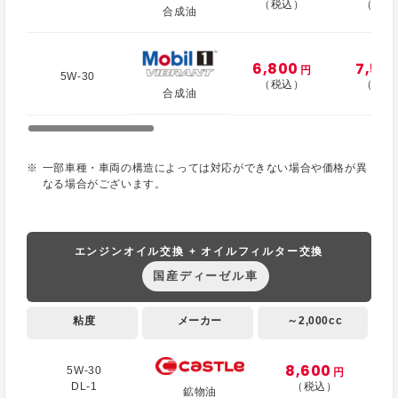
（税込）
（税込
合成油
6,800
7,50
円
5W-30
（税込）
（税込
合成油
一部車種・車両の構造によっては対応ができない場合や価格が異
なる場合がございます。
エンジンオイル交換 + オイルフィルター交換
国産ディーゼル車
粘度
メーカー
～2,000cc
8,600
5W-30
円
DL-1
（税込）
鉱物油