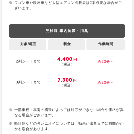
ワゴン車や欧州車など大型エアコン搭載者は2本必要な場合がご
ざいます。
光触媒 車内抗菌・消臭
対象/範囲
料金
作業時間
4,400
円
約20分～
2列シートまで
（税込）
7,300
円
約20分～
3列シートまで
（税込）
一部車種・車両の構造によっては対応ができない場合や価格が異
なる場合がございます。
嘔吐物などの強いニオイについては、効果が出るまでに時間がか
かる場合があります。