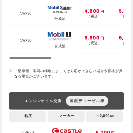
4,800
5,30
円
5W-30
（税込）
（税込
合成油
5,600
6,20
円
5W-30
（税込）
（税込
合成油
一部車種・車両の構造によっては対応ができない場合や価格が異
なる場合がございます。
国産ディーゼル車
エンジンオイル交換
粘度
メーカー
～2,000cc
5,700
5W-30
円