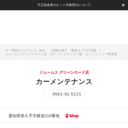
不正改造車のピット作業受付について
カー用品のジェームス（jms）
店舗を探す
東海エリアの店舗
ジェームス グリーンロード店
カーメンテナンス一覧
ピットメニュー料金表
ジェームス グリーンロード店
カーメンテナンス
0561-61-5121
Map
愛知県長久手市横道210番地