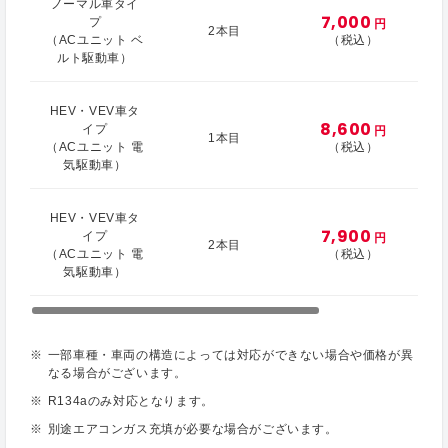
ノーマル車タイ
7,000
プ
円
2本目
（ACユニット ベ
（税込）
ルト駆動車）
HEV・VEV車タ
8,600
イプ
円
1本目
（ACユニット 電
（税込）
気駆動車）
HEV・VEV車タ
7,900
イプ
円
2本目
（ACユニット 電
（税込）
気駆動車）
一部車種・車両の構造によっては対応ができない場合や価格が異
なる場合がございます。
R134aのみ対応となります。
別途エアコンガス充填が必要な場合がございます。