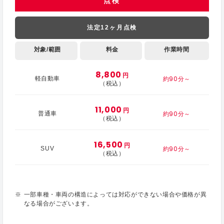
点検
法定12ヶ月点検
対象/範囲
料金
作業時間
8,800
円
約90分～
軽自動車
（税込）
11,000
円
約90分～
普通車
（税込）
16,500
円
約90分～
SUV
（税込）
一部車種・車両の構造によっては対応ができない場合や価格が異
なる場合がございます。