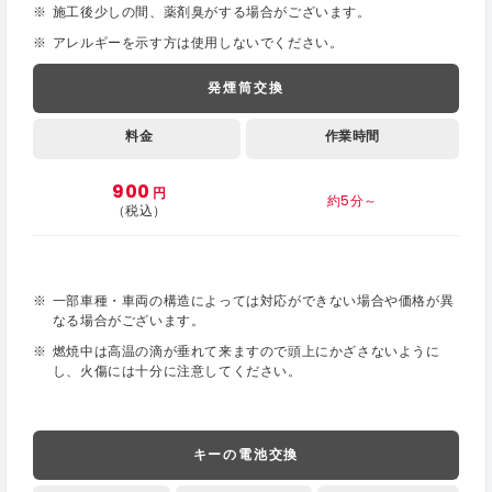
施工後少しの間、薬剤臭がする場合がございます。
アレルギーを示す方は使用しないでください。
発煙筒交換
料金
作業時間
900
円
約5分～
（税込）
一部車種・車両の構造によっては対応ができない場合や価格が異
なる場合がございます。
燃焼中は高温の滴が垂れて来ますので頭上にかざさないように
し、火傷には十分に注意してください。
キーの電池交換