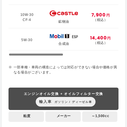
7,900
10W-30
円
CF-4
（税込）
鉱物油
14,400
円
5W-30
（税込）
合成油
一部車種・車両の構造によっては対応ができない場合や価格が異
なる場合がございます。
エンジンオイル交換 + オイルフィルター交換
輸入車
ガソリン / ディーゼル車
粘度
メーカー
～1,500cc