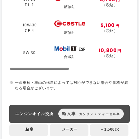
DL-1
（税込）
鉱物油
5,100
10W-30
円
CF-4
（税込）
鉱物油
10,800
円
5W-30
（税込）
合成油
一部車種・車両の構造によっては対応ができない場合や価格が異
なる場合がございます。
輸入車
エンジンオイル交換
ガソリン / ディーゼル車
粘度
メーカー
～1,500cc