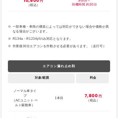
10,800
約5分～
円
待機時間 約30分
（税込）
一部車種・車両の構造によっては対応ができない場合や価格が異
なる場合がございます。
R134a・R1234yfのみ対応となります。
作業後30分エアコンを作動させる必要があります。（走行可）
エアコン漏れ止め剤
対象/範囲
料金
ノーマル車タイ
7,800
プ
円
1本目
（ACユニット ベ
（税込）
ルト駆動車）