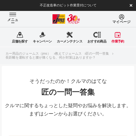
不正改造車のピット作業受付について
メニュ
マイページ
ー
店舗を探す
キャンペーン
カーメンテナンス
おすすめ商品
作業予約
カー用品のジェームス（jms）
教えてジェームス
匠の一問一答集
長距離を運転すると腰が痛くなる、何か対策はありますか？
そうだったのか！クルマのはてな
匠の一問一答集
クルマに関するちょっとした疑問やお悩みを解決します。
まずはシーンからお選びください。