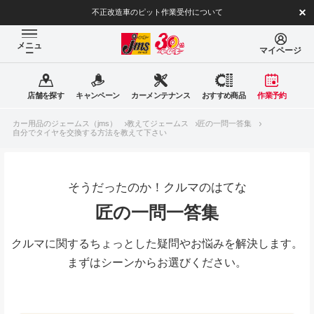
不正改造車のピット作業受付について
メニュ
マイページ
ー
店舗を探す
キャンペーン
カーメンテナンス
おすすめ商品
作業予約
カー用品のジェームス（jms）
教えてジェームス
匠の一問一答集
自分でタイヤを交換する方法を教えて下さい
そうだったのか！クルマのはてな
匠の一問一答集
クルマに関するちょっとした疑問やお悩みを解決します。
まずはシーンからお選びください。