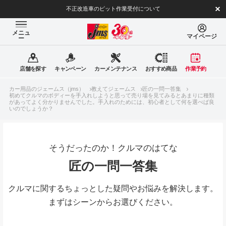
不正改造車のピット作業受付について
メニュ
マイページ
ー
店舗を探す
キャンペーン
カーメンテナンス
おすすめ商品
作業予約
カー用品のジェームス（jms）
教えてジェームス
匠の一問一答集
初めてクルマのボディーを手入れしようと思って売り場を見てみるとあまりに種類
があってよく分かりませんでした。手入れのためには、初心者として何を選べば良
いのでしょうか？
そうだったのか！クルマのはてな
匠の一問一答集
クルマに関するちょっとした疑問やお悩みを解決します。
まずはシーンからお選びください。