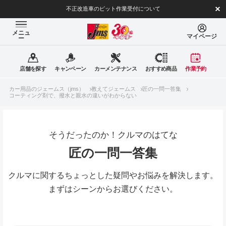
不正改造車のピット作業受付について
メニュ
マイページ
ー
店舗を探す
キャンペーン
カーメンテナンス
おすすめ商品
作業予約
カー用品のジェームス（jms）
教えてジェームス
匠の一問一答集
コーティング剤で、撥水と親水の違いがわからない
そうだったのか！クルマのはてな
匠の一問一答集
クルマに関するちょっとした疑問やお悩みを解決します。
まずはシーンからお選びください。