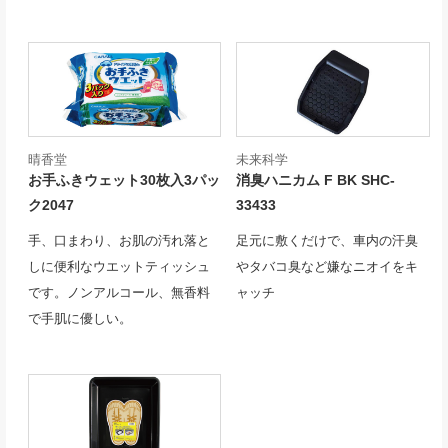
晴香堂
未来科学
お手ふきウェット30枚入3パッ
消臭ハニカム F BK SHC-
ク2047
33433
手、口まわり、お肌の汚れ落と
足元に敷くだけで、車内の汗臭
しに便利なウエットティッシュ
やタバコ臭など嫌なニオイをキ
です。ノンアルコール、無香料
ャッチ
で手肌に優しい。