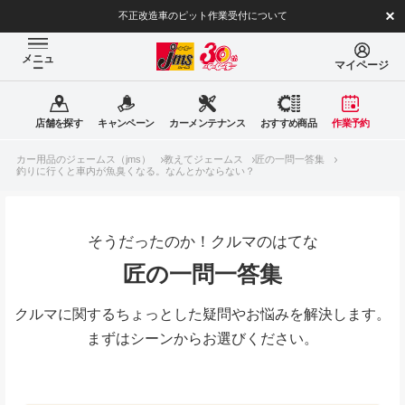
不正改造車のピット作業受付について
メニュ
マイページ
ー
店舗を探す
キャンペーン
カーメンテナンス
おすすめ商品
作業予約
カー用品のジェームス（jms）
教えてジェームス
匠の一問一答集
釣りに行くと車内が魚臭くなる。なんとかならない？
そうだったのか！クルマのはてな
匠の一問一答集
クルマに関するちょっとした疑問やお悩みを解決します。
まずはシーンからお選びください。