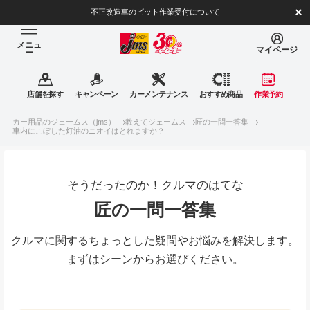
不正改造車のピット作業受付について
メニュ
マイページ
ー
店舗を探す
キャンペーン
カーメンテナンス
おすすめ商品
作業予約
カー用品のジェームス（jms）
教えてジェームス
匠の一問一答集
車内にこぼした灯油のニオイはとれますか？
そうだったのか！クルマのはてな
匠の一問一答集
クルマに関するちょっとした疑問やお悩みを解決します。
まずはシーンからお選びください。