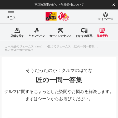
不正改造車のピット作業受付について
メニュ
マイページ
ー
店舗を探す
キャンペーン
カーメンテナンス
おすすめ商品
作業予約
カー用品のジェームス（jms）
教えてジェームス
匠の一問一答集
車内全体が何だか臭う
そうだったのか！クルマのはてな
匠の一問一答集
クルマに関するちょっとした疑問やお悩みを解決します。
まずはシーンからお選びください。