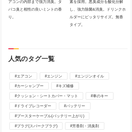
アコンの内部まで強力消臭。タ
素を採用。悪臭成分を酸化分解
バコ臭と相性の良いミントの香
し、強力除菌&消臭。ドリンクホ
り。
ルダーにピッタリサイズ。無香
タイプ。
人気のタグ一覧
エアコン
エンジン
エンジンオイル
カーシャンプー
キズ補修
クッション・シートカバー・マット
車のキー
ドライブレコーダー
バッテリー
ブースターケーブル(バッテリー上がり)
プラグ(スパークプラグ)
芳香剤・消臭剤