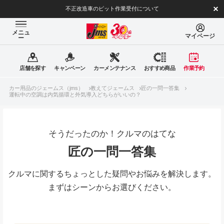
不正改造車のピット作業受付について
メニュ
マイページ
ー
店舗を探す
キャンペーン
カーメンテナンス
おすすめ商品
作業予約
カー用品のジェームス（jms）
教えてジェームス
匠の一問一答集
運転中の空調は内気循環と外気導入どちらがいいの？
そうだったのか！クルマのはてな
匠の一問一答集
クルマに関するちょっとした疑問やお悩みを解決します。
まずはシーンからお選びください。