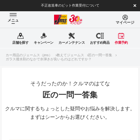
不正改造車のピット作業受付について
メニュ
マイページ
ー
店舗を探す
キャンペーン
カーメンテナンス
おすすめ商品
作業予約
カー用品のジェームス（jms）
教えてジェームス
匠の一問一答集
ガラス撥水剤のなかで水弾きが良いものはどれですか？
そうだったのか！クルマのはてな
匠の一問一答集
クルマに関するちょっとした疑問やお悩みを解決します。
まずはシーンからお選びください。