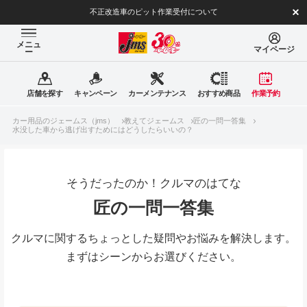
不正改造車のピット作業受付について
メニュ
マイページ
ー
店舗を探す
キャンペーン
カーメンテナンス
おすすめ商品
作業予約
カー用品のジェームス（jms）
教えてジェームス
匠の一問一答集
水没した車から逃げ出すためにはどうしたらいいの？
そうだったのか！クルマのはてな
匠の一問一答集
クルマに関するちょっとした疑問やお悩みを解決します。
まずはシーンからお選びください。