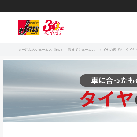
カー用品のジェームス（jms）
教えてジェームス
タイヤの選び方 | タイ