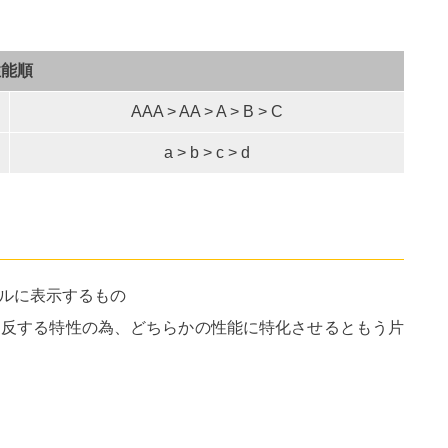
性能順
AAA > AA > A > B > C
a > b > c > d
ルに表示するもの
相反する特性の為、どちらかの性能に特化させるともう片