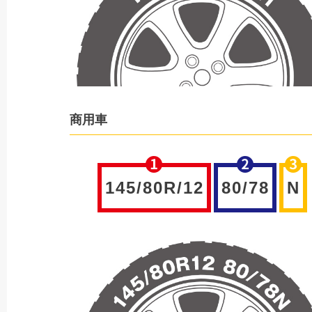
商用車
145/80R/12
80/78
N