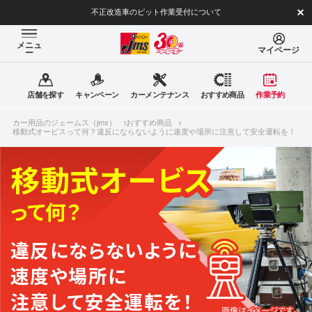
不正改造車のピット作業受付について
メニュ
マイページ
ー
店舗を探す
キャンペーン
カーメンテナンス
おすすめ商品
作業予約
カー用品のジェームス（jms）
おすすめ商品
移動式オービスって何？違反にならないように速度や場所に注意して安全運転を！
移動式オービス
って何？
違反にならないように
速度や場所に
注意して安全運転を！