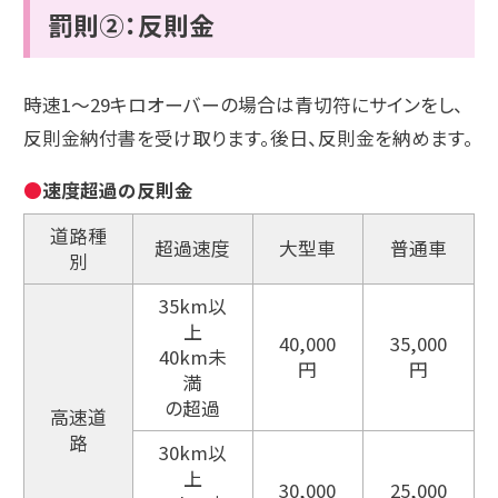
罰則②：反則金
時速1～29キロオーバーの場合は青切符にサインをし、
反則金納付書を受け取ります。後日、反則金を納めます。
速度超過の反則金
道路種
超過速度
大型車
普通車
別
35km以
上
40,000
35,000
40km未
円
円
満
の超過
高速道
路
30km以
上
30,000
25,000