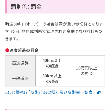
罰則①：罰金
時速30キロオーバーの場合は罪が重い赤切符となりま
す。後日、簡易裁判所で審理され罰金刑となり前科もつ
きます。
速度超過の罰金
40km以上
高速道路
の超過
10万円以上
の罰金
30km以上
一般道路
の超過
出典：警視庁「反則行為の種別及び反則金一覧表」