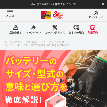
不正改造車のピット作業受付について
メニュ
マイページ
ー
店舗を探す
キャンペーン
カーメンテナンス
おすすめ商品
作業予約
カー用品のジェームス（jms）
カーメンテナンス
バッテリーのサイズ・型式の意味と選び方を徹底解説！
バッテリー
の
サイズ・型式
の
意味
選び方
と
を
徹底解説！