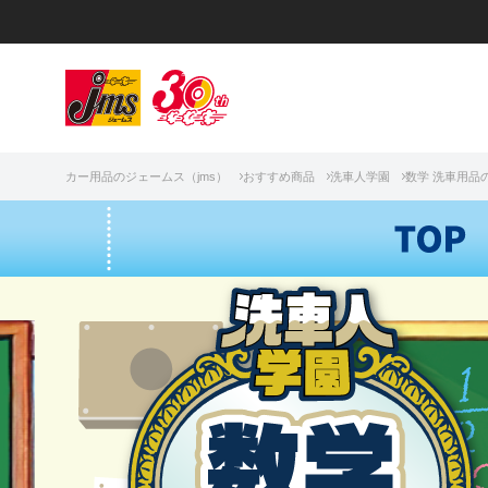
カー用品のジェームス（jms）
おすすめ商品
洗車人学園
数学 洗車用品