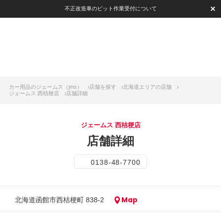
不正改造車のピット作業受付について
カー用品のジェームス（jms）
店舗を探す
北海道エリアの店舗
ジェームス 西桔梗店
店舗詳細
ジェームス 西桔梗店
店舗詳細
0138-48-7700
Map
北海道函館市西桔梗町 838-2