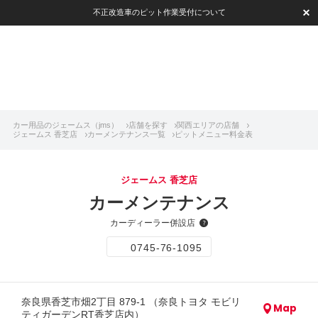
不正改造車のピット作業受付について
カー用品のジェームス（jms）
店舗を探す
関西エリアの店舗
ジェームス 香芝店
カーメンテナンス一覧
ピットメニュー料金表
ジェームス 香芝店
カーメンテナンス
カーディーラー併設店
0745-76-1095
奈良県香芝市畑2丁目 879-1 （奈良トヨタ モビリ
Map
ティガーデンRT香芝店内）