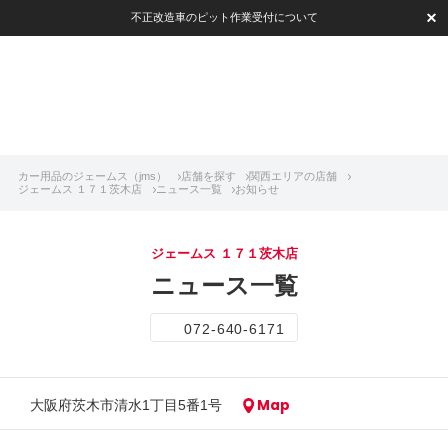
不正改造車のピット作業受付について
カー用品のジェームス（jms）
店舗を探す
関西エリアの店舗
ジェームス １７１茨木店
ニュース一覧
お知らせ
ジェームス １７１茨木店
ニュース一覧
072-640-6171
Map
大阪府茨木市清水1丁目5番1号