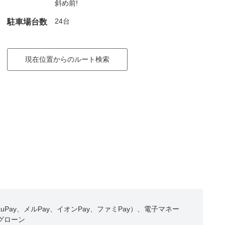
斜め前!
24台
駐車場台数
現在位置からのルート検索
Pay、メルPay、イオンPay、ファミPay）、電子マネー
ングローン