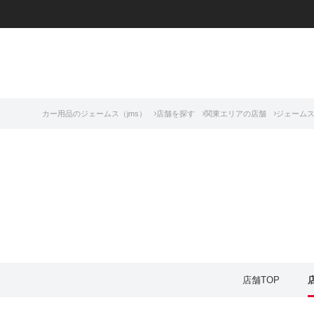
カー用品のジェームス（jms）
店舗を探す
関東エリアの店舗
ジェームス
店舗TOP