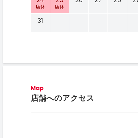
24
25
26
27
28
2
店休
店休
31
Map
店舗へのアクセス