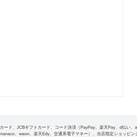
ード、JCBギフトカード、コード決済（PayPay、楽天Pay、d払い、au
iD、nanaco、waon、楽天Edy、交通系電子マネー）、当店指定ショッピ