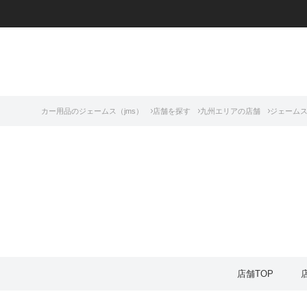
カー用品のジェームス（jms）
店舗を探す
九州エリアの店舗
ジェームス
店舗TOP