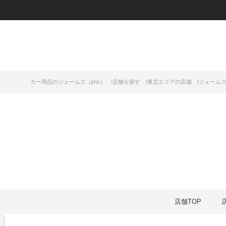
カー用品のジェームス（jms）
店舗を探す
東北エリアの店舗
ジェームス
店舗TOP