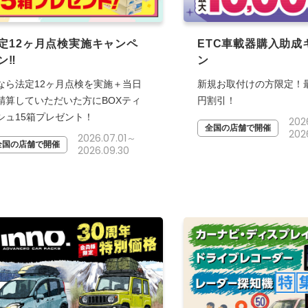
定12ヶ月点検実施キャンペ
ETC車載器購入助成
ン‼
ン
なら法定12ヶ月点検を実施＋当日
新規お取付けの方限定！最大
精算していただいた方にBOXティ
円割引！
シュ15箱プレゼント！
202
全国の店舗で開催
2026
2026.07.01～
全国の店舗で開催
2026.09.30