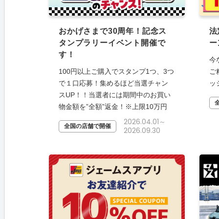
おかげさまで30周年！記念ス
法
タンプラリーイベント開催で
ー
す！
今
100円以上ご購入でスタンプ1つ、3つ
ご
で１口応募！集めるほど当選チャン
ッ
スUP！！当選者には期間中のお買い
物金額を”全額”返金！※上限10万円
2026.04.01～
全国の店舗で開催
2026.09.30