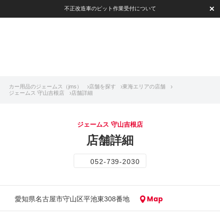
不正改造車のピット作業受付について
カー用品のジェームス（jms）
店舗を探す
東海エリアの店舗
ジェームス 守山吉根店
店舗詳細
ジェームス 守山吉根店
店舗詳細
052-739-2030
Map
愛知県名古屋市守山区平池東308番地