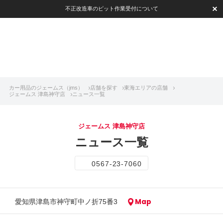
不正改造車のピット作業受付について
カー用品のジェームス（jms）
店舗を探す
東海エリアの店舗
ジェームス 津島神守店
ニュース一覧
ジェームス 津島神守店
ニュース一覧
0567-23-7060
Map
愛知県津島市神守町中ノ折75番3