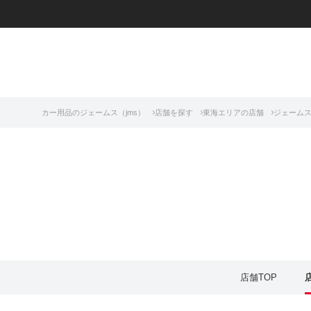
カー用品のジェームス（jms）
店舗を探す
東海エリアの店舗
ジェームス
店舗TOP