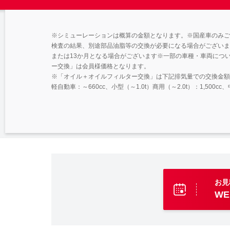
※シミューレーションは概算の金額となります。※国産車のみご
検査の結果、別途部品油脂等の交換が必要になる場合がございま
または13か月となる場合がございます※一部の車種・車両につ
ー交換」は会員様価格となります。
※「オイル＋オイルフィルター交換」は下記排気量での交換金額
軽自動車：～660cc、小型（～1.0t）商用（～2.0t）：1,500cc、中
お見
W