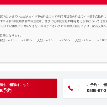
案内とさせていただきます※車検料金は令和6年1月現在の料金です※基本点検料
す※令和2年度燃費基準等達成車、並びに初年度登録13年を超える車については重
いては上記価格にて対応できない場合がございます※車検見積りにより、部品交換
目安となります。
型（～1.5t）：～2,000cc、大型（～2.0t）：～2,500cc、大型（2.0t～）：～4,000
積やご相談はこちら
ご予約・ご相
EB予約
0595-67-3