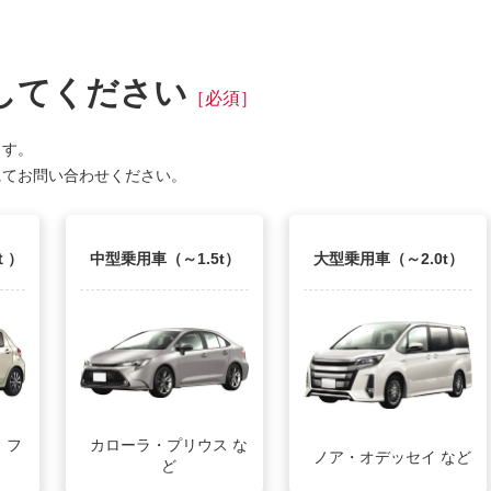
してください
［必須］
ます。
にてお問い合わせください。
ｔ）
中型乗用車（～1.5t）
大型乗用車（～2.0t）
カローラ・プリウス な
、フ
ノア・オデッセイ など
ど