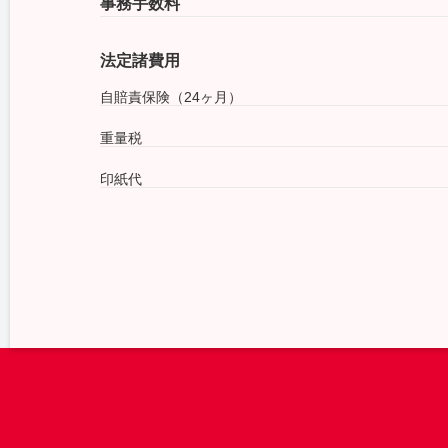
事務手数料
法定諸費用
自賠責保険（24ヶ月）
重量税
印紙代