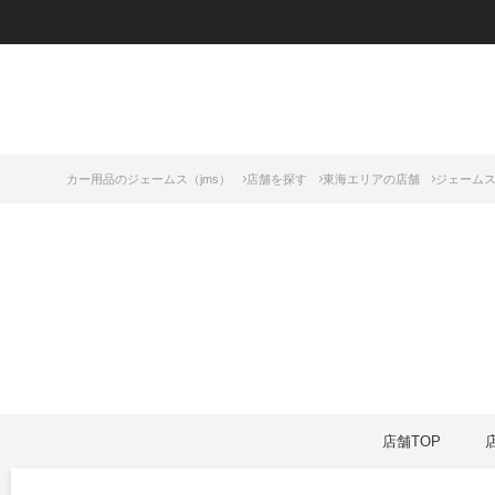
カー用品のジェームス（jms）
店舗を探す
東海エリアの店舗
ジェームス
店舗TOP