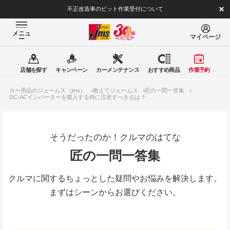
不正改造車のピット作業受付について
メニュ
マイページ
ー
店舗を探す
キャンペーン
カーメンテナンス
おすすめ商品
作業予約
カー用品のジェームス（jms）
教えてジェームス
匠の一問一答集
DC-ACインバーターを購入する時に注意すべき点は？
そうだったのか！クルマのはてな
匠の一問一答集
クルマに関するちょっとした疑問やお悩みを解決します。
まずはシーンからお選びください。