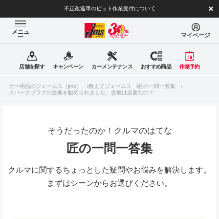
不正改造車のピット作業受付について
メニュ
マイページ
ー
店舗を探す
キャンペーン
カーメンテナンス
おすすめ商品
作業予約
カー用品のジェームス（jms）
教えてジェームス
匠の一問一答集
スパークプラグの交換を勧められました、交換は必要なの？
そうだったのか！クルマのはてな
匠の一問一答集
クルマに関するちょっとした疑問やお悩みを解決します。
まずはシーンからお選びください。