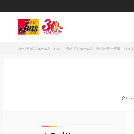
カー用品のジェームス（jms）
教えてジェームス
匠の一問一答集
オイ
クルマ