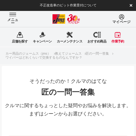
不正改造車のピット作業受付について
メニュ
マイページ
ー
店舗を探す
キャンペーン
カーメンテナンス
おすすめ商品
作業予約
カー用品のジェームス（jms）
教えてジェームス
匠の一問一答集
ワイパーはどれくらいで交換するものなんですか？
そうだったのか！クルマのはてな
匠の一問一答集
クルマに関するちょっとした疑問やお悩みを解決します。
まずはシーンからお選びください。