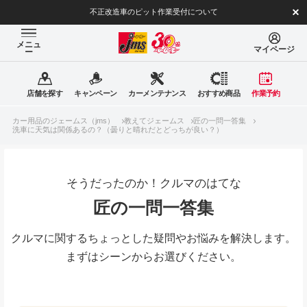
不正改造車のピット作業受付について
メニュ
マイページ
ー
店舗を探す
キャンペーン
カーメンテナンス
おすすめ商品
作業予約
カー用品のジェームス（jms）
教えてジェームス
匠の一問一答集
洗車に天気は関係あるの？（曇りと晴れだとどっちが良い？）
そうだったのか！クルマのはてな
匠の一問一答集
クルマに関するちょっとした疑問やお悩みを解決します。
まずはシーンからお選びください。