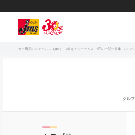
カー用品のジェームス（jms）
教えてジェームス
匠の一問一答集
マン
クルマ