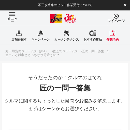
不正改造車のピット作業受付について
メニュ
マイページ
ー
店舗を探す
キャンペーン
カーメンテナンス
おすすめ商品
作業予約
カー用品のジェームス（jms）
教えてジェームス
匠の一問一答集
セームと雑巾とどっちが水分吸うの？
そうだったのか！クルマのはてな
匠の一問一答集
クルマに関するちょっとした疑問やお悩みを解決します。
まずはシーンからお選びください。