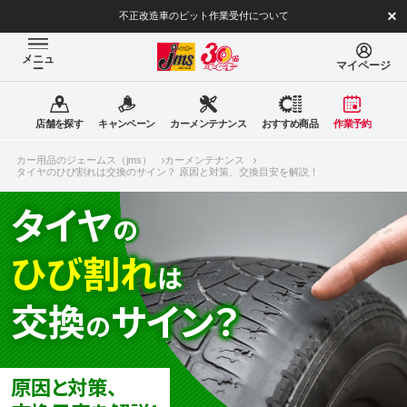
不正改造車のピット作業受付について
メニュ
マイページ
ー
店舗を探す
キャンペーン
カーメンテナンス
おすすめ商品
作業予約
カー用品のジェームス（jms）
カーメンテナンス
タイヤのひび割れは交換のサイン？ 原因と対策、交換目安を解説！
タイヤ
の
ひび割れ
は
交換
サイン？
の
原因と対策、